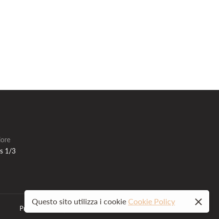
iore
is 1/3
Questo sito utilizza i cookie
Cookie Policy
Privacy policy
Site map
All Rights Reserved.