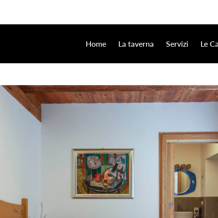
Home
La taverna
Servizi
Le C