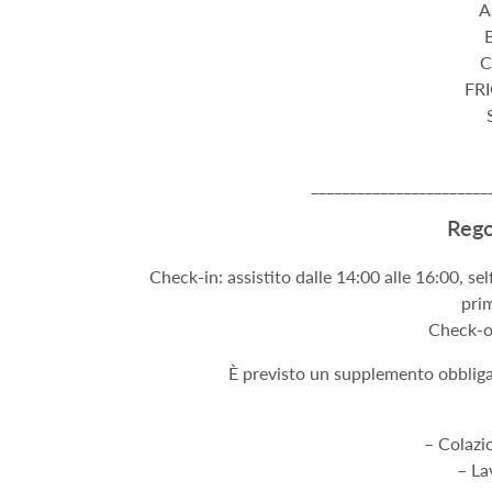
A
C
FR
_______________________
Rego
Check-in: assistito dalle 14:00 alle 16:00, sel
prim
Check-ou
È previsto un supplemento obbligato
– Colazi
– La