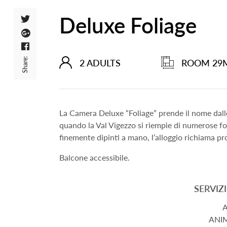
Deluxe Foliage
Share:
2 ADULTS
ROOM 29
La Camera Deluxe “Foliage” prende il nome dallo
quando la Val Vigezzo si riempie di numerose fog
finemente dipinti a mano, l’alloggio richiama pr
Balcone accessibile.
SERVIZ
ANI