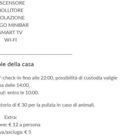
SCENSORE
BOLLITORE
OLAZIONE
IGO MINIBAR
SMART TV
WI-FI
__________________________________
le della casa
f-check-in fino alle 22:00, possibilità di custodia valigie
a delle 14:00.
t: entro le 10:00.
rio di € 30 per la pulizia in caso di animali.
Extra:
one: € 12 a persona
va/asciuga: € 5