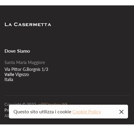
Dove Siamo
Santa Maria Maggiore
Via Pittor G.Borgnis 1/3
Vigezzo
Valle
Italia
Copyright © 2022,
inPROmotion WS
Privacy policy
Site map
Questo sito utilizza i cookie
Cookie Policy
All Rights Reserved.
English
(
Inglese
)
Français
(
Francese
)